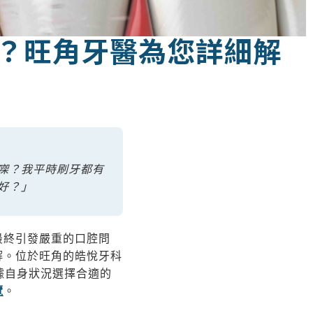
哪？旺角牙醫為您詳細解
㗎？我平時刷牙都有
好？」
最終引發嚴重的口腔問
解。位於旺角的皓悅牙科
何根據自身狀況選擇合適的
覽
。