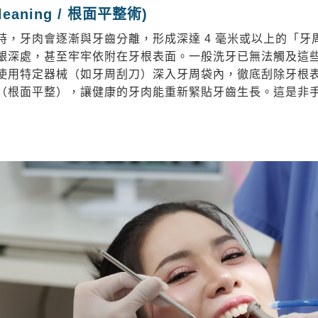
leaning / 根面平整術)
時，牙肉會逐漸與牙齒分離，形成深達 4 毫米或以上的「牙
齦深處，甚至牢牢依附在牙根表面。一般洗牙已無法觸及這
使用特定器械（如牙周刮刀）深入牙周袋內，徹底刮除牙根
（根面平整），讓健康的牙肉能重新緊貼牙齒生長。這是非