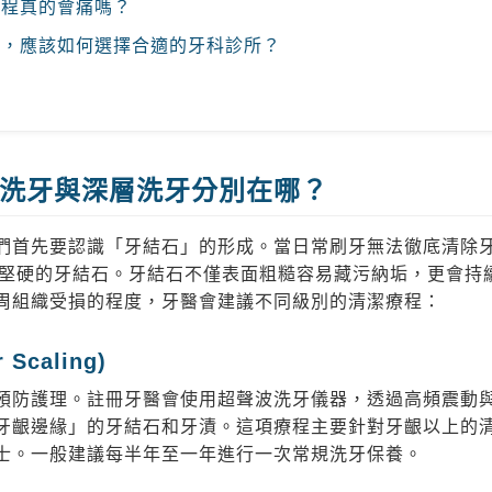
過程真的會痛嗎？
推薦，應該如何選擇合適的牙科診所？
洗牙與深層洗牙分別在哪？
們首先要認識「牙結石」的形成。當日常刷牙無法徹底清除
鈣化成堅硬的牙結石。牙結石不僅表面粗糙容易藏污納垢，更會
周組織受損的程度，牙醫會建議不同級別的清潔療程：
Scaling)
預防護理。註冊牙醫會使用超聲波洗牙儀器，透過高頻震動
牙齦邊緣」的牙結石和牙漬。這項療程主要針對牙齦以上的
士。一般建議每半年至一年進行一次常規洗牙保養。