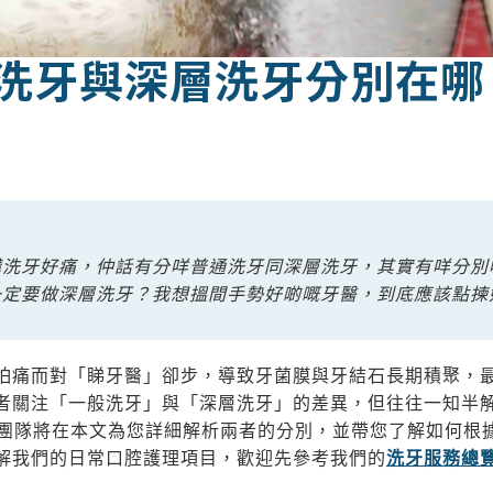
般洗牙與深層洗牙分別在
講洗牙好痛，仲話有分咩普通洗牙同深層洗牙，其實有咩分別
一定要做深層洗牙？我想搵間手勢好啲嘅牙醫，到底應該點揀
怕痛而對「睇牙醫」卻步，導致牙菌膜與牙結石長期積聚，
者關注「一般洗牙」與「深層洗牙」的差異，但往往一知半
al) 專業團隊將在本文為您詳細解析兩者的分別，並帶您了解如
解我們的日常口腔護理項目，歡迎先參考我們的
洗牙服務總