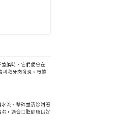
牙菌膜時，它們便會在
持續刺激牙肉發炎。根據
與水流，擊碎並清除附著
清潔，適合口腔健康良好