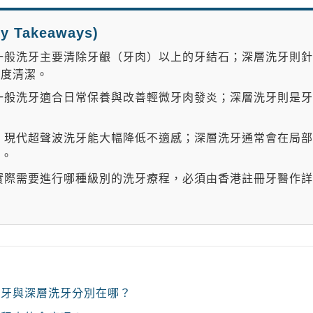
 Takeaways)
一般洗牙主要清除牙齦（牙肉）以上的牙結石；深層洗牙則針
深度清潔。
一般洗牙適合日常保養與改善輕微牙肉發炎；深層洗牙則是牙
：
現代超聲波洗牙能大幅降低不適感；深層洗牙通常會在局部
痛。
實際需要進行哪種級別的洗牙療程，必須由香港註冊牙醫作詳
般洗牙與深層洗牙分別在哪？