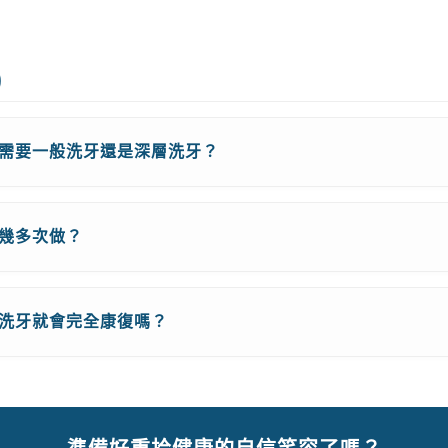
)
自己需要一般洗牙還是深層洗牙？
分幾多次做？
層洗牙就會完全康復嗎？