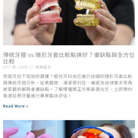
傳統牙箍 vs 隱形牙套比較點揀好？優缺點與全方位
比較
26 7 月, 2026
尚無留言
想箍牙但不知如何選擇？皓悅牙科為您進行詳細的隱形牙套比較
與傳統牙箍分析，從美觀度、清潔便利性、痛感及自律要求等角
度客觀拆解兩者優缺點。了解哪種矯正方案最適合您，立即預約
香港註冊牙醫進行專業臨床評估！
Read More »