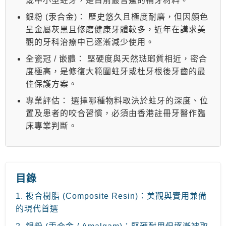
或中小型蛀牙，是目前最普遍的補牙材料。
銀粉 (汞合金)：
歷史悠久且極度耐磨，但因顏色
呈金屬灰黑且修磨健康牙體較多，近年在講求美
觀的牙科治療中已逐漸減少使用。
全瓷冠 / 嵌體：
堅硬度與天然琺瑯質相近，密合
度極高，是修復大範圍蛀牙或杜牙根後牙齒的最
佳保護方案。
專業評估：
選擇哪種物料取決於蛀牙的深度、位
置及患者的咬合習慣，必須由香港註冊牙醫作臨
床專業判斷。
目錄
1. 複合樹脂 (Composite Resin)：美觀與實用兼備
的現代首選