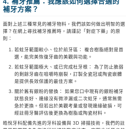
4. 補牙推薦：我應該如何選擇合適的
補牙方案？
面對上述三種常見的
補牙物料
，我們該如何做出明智的選
擇？在網上尋找
補牙推薦
時，請謹記「對症下藥」的原
則：
若蛀牙範圍較小、位於前牙區：
複合樹脂絕對是首
選，能完美恢復牙齒的美觀與功能。
若蛀牙範圍極大、或已完成杜牙根：
為了防止脆弱
的剩餘牙齒在咀嚼時崩裂，訂製全瓷冠或陶瓷嵌體
是提供長效保護的最佳方案。
關於舊有銀粉的替換：
如果您口中現有的銀粉補牙
狀態良好、邊緣沒有微滲漏或二次蛀牙，通常無需
急於更換。但若出於美觀考量或發現邊緣破損，可
經註冊牙醫評估後更換為樹脂或陶瓷材料。
皓悅牙科配備先進的牙科設備與 3D 掃描技術，我們的註