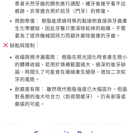
患者天然牙齒的顏色進行調配，補牙後幾乎看不出
痕跡，非常適合用於前牙（門牙）的修復。
微創修復：
樹脂能透過特殊的黏接劑直接與牙齒產
生化學鍵結，因此牙醫只需清除蛀掉的組織，不需
要為了提供機械固持力而額外磨除健康的牙齒。
缺點與限制：
收縮與微滲漏風險：
樹脂在照光固化時會產生微小
的體積收縮，若用於填補範圍過大、過深的後牙缺
損，時間久了可能會在邊緣產生縫隙，增加二次蛀
牙的風險。
耐磨度有限：
雖然現代樹脂強度已大幅提升，但面
對長期的強大咬合力（如夜間磨牙），仍有剝落或
磨損的可能。