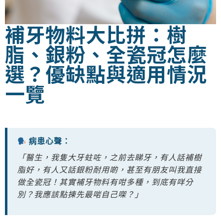
補牙物料大比拼：樹
脂、銀粉、全瓷冠怎麼
選？優缺點與適用情況
一覽
病患心聲：
「醫生，我隻大牙蛀咗，之前去睇牙，有人話補樹
脂好，有人又話銀粉耐用啲，甚至有朋友叫我直接
做全瓷冠！其實補牙物料有咁多種，到底有咩分
別？我應該點揀先最啱自己㗎？」