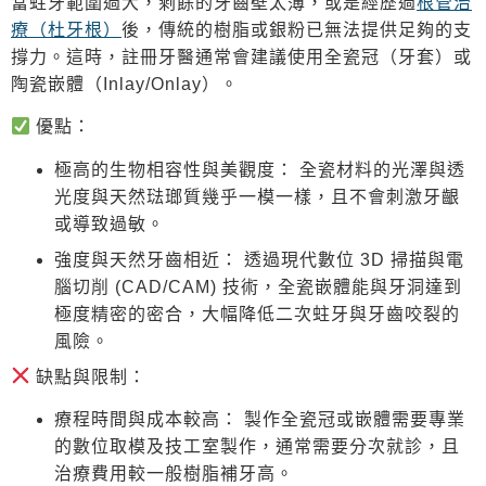
當蛀牙範圍過大，剩餘的牙齒壁太薄，或是經歷過
根管治
療（杜牙根）
後，傳統的樹脂或銀粉已無法提供足夠的支
撐力。這時，註冊牙醫通常會建議使用全瓷冠（牙套）或
陶瓷嵌體（Inlay/Onlay）。
優點：
極高的生物相容性與美觀度：
全瓷材料的光澤與透
光度與天然琺瑯質幾乎一模一樣，且不會刺激牙齦
或導致過敏。
強度與天然牙齒相近：
透過現代數位 3D 掃描與電
腦切削 (CAD/CAM) 技術，全瓷嵌體能與牙洞達到
極度精密的密合，大幅降低二次蛀牙與牙齒咬裂的
風險。
缺點與限制：
療程時間與成本較高：
製作全瓷冠或嵌體需要專業
的數位取模及技工室製作，通常需要分次就診，且
治療費用較一般樹脂補牙高。