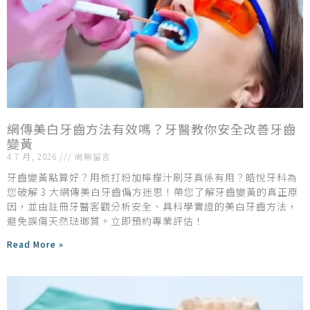
網傳美白牙齒方法有效嗎？牙醫教你安全改善牙齒
變黃
4 7 月, 2026
尚無留言
牙齒變黃點算好？用梳打粉加檸檬汁刷牙真係有用？皓悅牙科為
您破解 3 大網傳美白牙齒偏方迷思！帶您了解牙齒變黃的真正原
因，並由註冊牙醫客觀分析安全、具科學實證的美白牙齒方法，
避免誤傷天然琺瑯質。立即預約專業評估！
Read More »