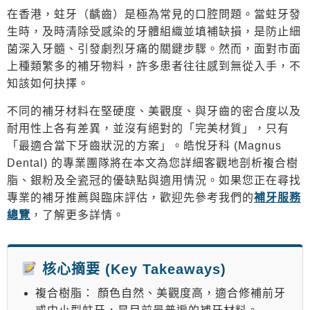
在香港，蛀牙（齲齒）是極為常見的口腔問題。當蛀牙發
生時，及時清除受感染的牙體組織並填補缺損，是防止細
菌深入牙髓、引發劇烈牙痛的關鍵步驟。然而，面對市面
上種類繁多的
補牙物料
，許多患者往往感到無從入手，不
知該如何抉擇。
不同的補牙材料在堅硬度、美觀度、與牙齒的密合度以及
耐用性上各有差異，並沒有絕對的「完美材質」，只有
「最適合當下牙齒狀況的方案」。皓悅牙科 (Magnus
Dental) 的專業團隊將在本文為您詳細客觀地剖析複合樹
脂、銀粉及全瓷冠的優缺點與適用情況。如果您正在尋找
專業的
補牙推薦
與臨床評估，歡迎先參考我們的
補牙服務
總覽
，了解更多詳情。
核心摘要 (Key Takeaways)
複合樹脂：
顏色自然、美觀度高，適合修補前牙